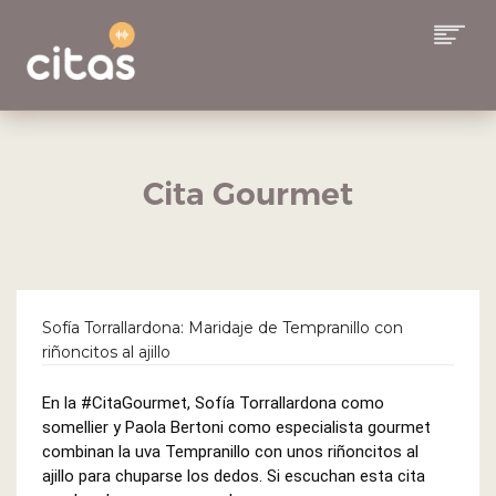
COLUMNAS
EQUIPO
Cita Gourmet
ALCANCE
SUSCRIBITE A CITAS
CONTACTO
Sofía Torrallardona: Maridaje de Tempranillo con
riñoncitos al ajillo
BUSCAR
En la 
#CitaGourmet
, Sofía Torrallardona como 
somellier y Paola Bertoni como especialista gourmet 
combinan la uva Tempranillo con unos riñoncitos al 
ajillo para chuparse los dedos. Si escuchan esta cita 