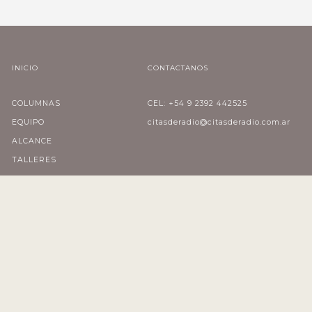
INICIO
CONTACTANOS
COLUMNAS
CEL: +54 9 2392 442525
EQUIPO
citasderadio@citasderadio.com.ar
ALCANCE
TALLERES
SUSCRIBITE A CITAS
CONTACTO