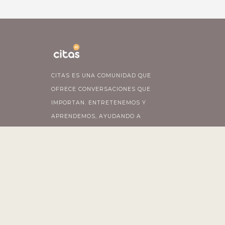
CITAS ES UNA COMUNIDAD QUE
OFRECE CONVERSACIONES QUE
IMPORTAN. ENTRETENEMOS Y
APRENDEMOS, AYUDANDO A
PENSAR LAS COSAS QUE SUCEDEN
A NUESTRO ALREDEDOR.
© Copyright
2026
Citas de Radio - All Rights Reserved