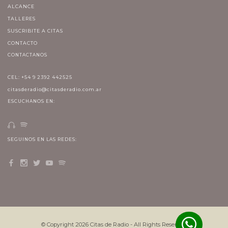
ALCANCE
TALLERES
SUSCRIBITE A CITAS
CONTACTO
CONTACTANOS
CEL: +54 9 2392 442525
citasderadio@citasderadio.com.ar
ESCUCHANOS EN:
SEGUINOS EN LAS REDES:
© Copyright
2026
Citas de Radio - All Rights Reserved