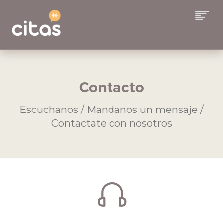
COLUMNAS
EQUIPO
Contacto
ALCANCE
Escuchanos / Mandanos un mensaje /
SUSCRIBITE A CITAS
Contactate con nosotros
CONTACTO
BUSCAR