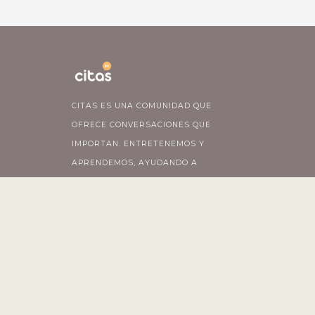
CITAS ES UNA COMUNIDAD QUE
OFRECE CONVERSACIONES QUE
IMPORTAN. ENTRETENEMOS Y
APRENDEMOS, AYUDANDO A
PENSAR LAS COSAS QUE SUCEDEN
A NUESTRO ALREDEDOR.
© Copyright
2026
Citas de Radio - All Rights Reserved