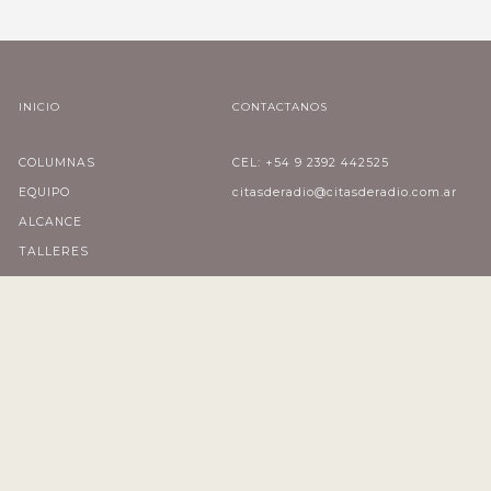
INICIO
CONTACTANOS
COLUMNAS
CEL: +54 9 2392 442525
EQUIPO
citasderadio@citasderadio.com.ar
ALCANCE
TALLERES
SUSCRIBITE A CITAS
CONTACTO